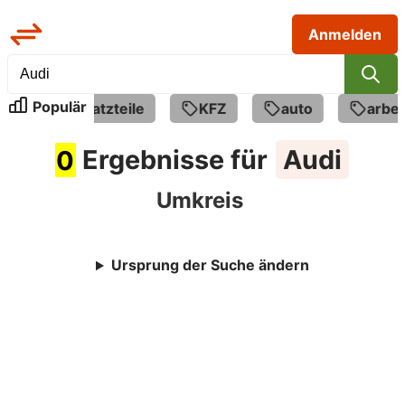
Anmelden
Populär
le
Ersatzteile
KFZ
auto
arbei
0
Ergebnisse für
Audi
Umkreis
Ursprung der Suche ändern