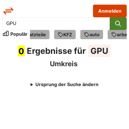
Anmelden
Populär
le
Ersatzteile
KFZ
auto
arbei
0
Ergebnisse für
GPU
Umkreis
Ursprung der Suche ändern