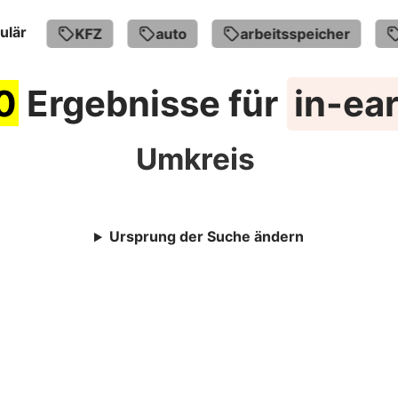
ulär
e
KFZ
auto
arbeitsspeicher
A
0
Ergebnisse für
in-ea
Umkreis
Ursprung der Suche ändern