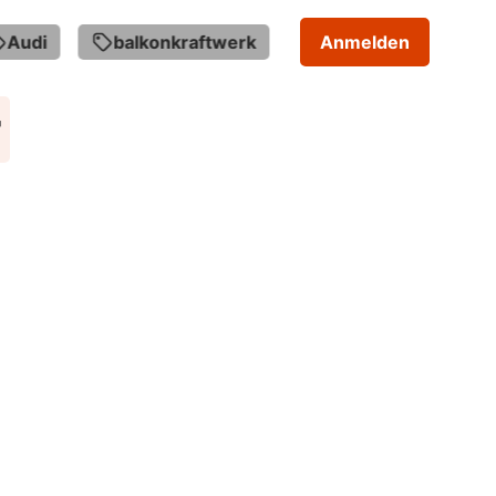
udi
balkonkraftwerk
buch
Anmelden
buds
r